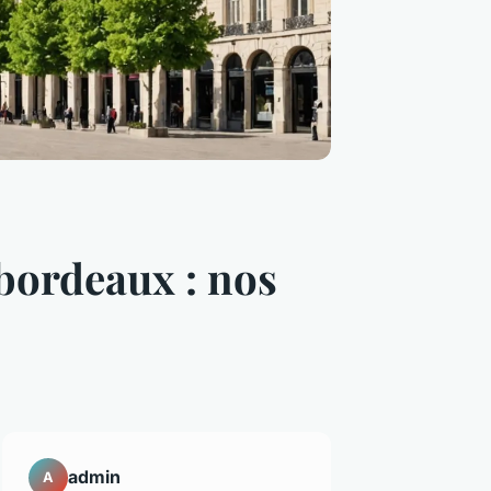
 bordeaux : nos
admin
A