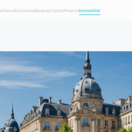
eil
Actu
Assurance
Banque
Credits
Finance
Immobilier