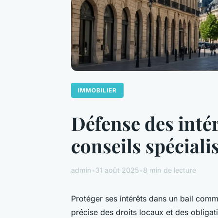
IMMOBILIER
Défense des inté
conseils spéciali
admin
•
31 août 2025
•
8 min de lecture
Protéger ses intérêts dans un bail co
précise des droits locaux et des obligat