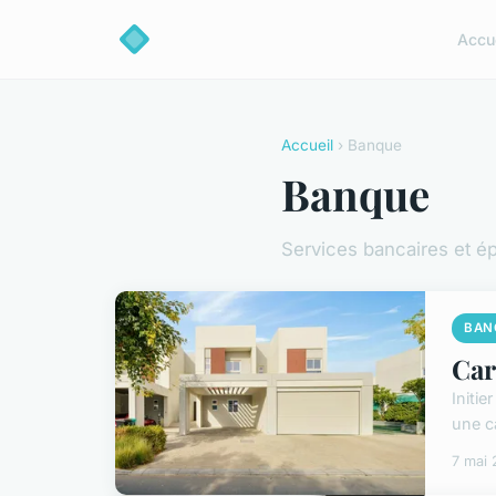
Accu
Accueil
› Banque
Banque
Services bancaires et é
BAN
Car
Initie
une c
7 mai