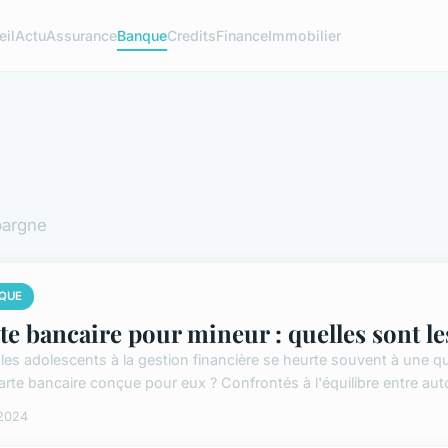
eil
Actu
Assurance
Banque
Credits
Finance
Immobilier
pargne
QUE
te bancaire pour mineur : quelles sont les
r les adolescents à la gestion financière se heurte souvent à une qu
arte bancaire conçue pour eux ? Confrontés à l'équilibre entre aut
 2024