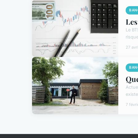
BAN
Les
Le BT
risque
27 avr
BAN
Que
Actue
exist
7 févr