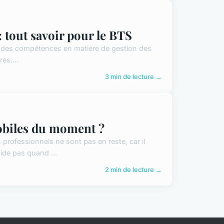
: tout savoir pour le BTS
r des compétences en matière de gestion des
es....
3 min de lecture →
obiles du moment ?
professionnels ne sont pas en reste, car il
ide pas quand ...
2 min de lecture →