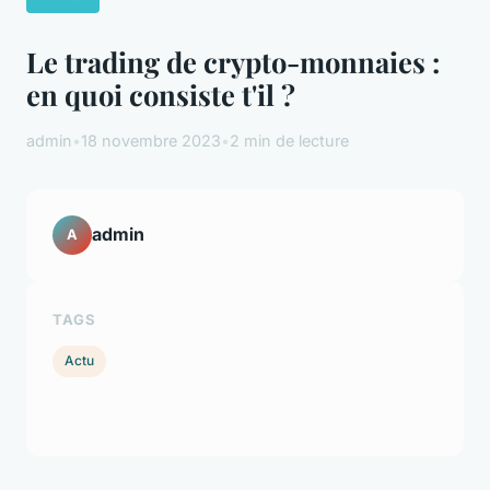
Le trading de crypto-monnaies :
en quoi consiste t'il ?
admin
•
18 novembre 2023
•
2 min de lecture
admin
A
TAGS
Actu