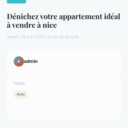
Dénichez votre appartement idéal
à vendre à nice
admin
•
13 mai 2024
•
3 min de lecture
admin
A
TAGS
Actu