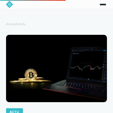
Accueil
›
Actu
ACTU